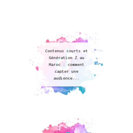
thebranderagency
Agence digitale tout-en-un
Contenus courts et
Génération Z au
Maroc : comment
capter une
audience...