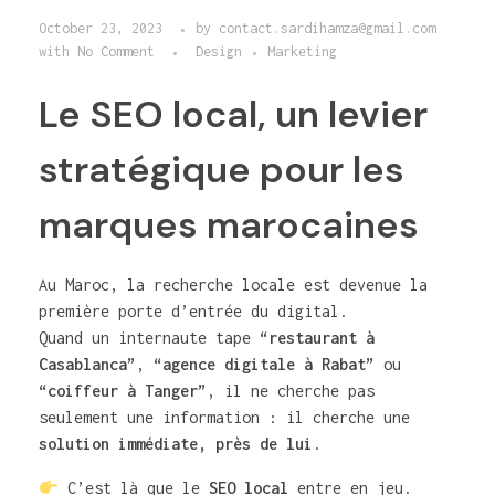
October 23, 2023
by
contact.sardihamza@gmail.com
with
No Comment
Design
Marketing
Le SEO local, un levier
stratégique pour les
marques marocaines
Au Maroc, la recherche locale est devenue la
première porte d’entrée du digital.
Quand un internaute tape
“restaurant à
Casablanca”
,
“agence digitale à Rabat”
ou
“coiffeur à Tanger”
, il ne cherche pas
seulement une information : il cherche une
solution immédiate, près de lui
.
C’est là que le
SEO local
entre en jeu.